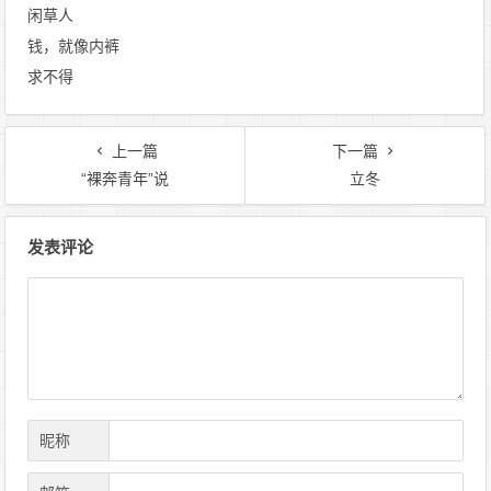
闲草人
钱，就像内裤
求不得
上一篇
下一篇
“裸奔青年”说
立冬
文
发表评论
章
导
航
昵称