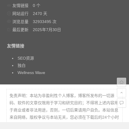
友情链接
0 个
网站运行
2470 天
浏览总量
32933495 次
最后更新
2025年7月30日
友情链接
SEO资源
独白
Wellness Wave
免责声明：本站为非盈利性个人博客，博客所发布的一切源
码、软件的文章仅限用于学习和研究目的；不得将上述内容用
于商业或者非法用途，否则，一切后果请用户自负。本站信息
来自网络，版权争议与本站无关，您必须在下载后的24个小时
之内，从您的电脑中彻底删除上述内容。访问和下载本站内