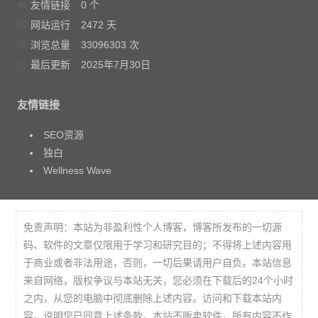
友情链接
0 个
网站运行
2472 天
浏览总量
33096303 次
最后更新
2025年7月30日
友情链接
SEO资源
独白
Wellness Wave
免责声明：本站为非盈利性个人博客，博客所发布的一切源
码、软件的文章仅限用于学习和研究目的；不得将上述内容用
于商业或者非法用途，否则，一切后果请用户自负。本站信息
来自网络，版权争议与本站无关，您必须在下载后的24个小时
之内，从您的电脑中彻底删除上述内容。访问和下载本站内
容，说明您已同意上述条款。本站不贩卖软件，所有内容不作