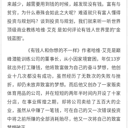
来越少，越需要用到钱的时候，越发现没有钱。富有与
贫穷，为什么悬殊会如此之大呢？难道就只有富人懂得
投资与规划吗？谈到投资与规划，我们就来听一听世界
顶级商业教练哈维·艾克 是如何评论有钱人世界里的“金
钱蓝图”。
《有钱人和你想的不一样》作者哈维·艾克是巅
峰潜能训练公司的董事长，从小因家境窘困，年仅13岁
就出外打工赚钱，他将致富做为自己的奋斗梦想，他创
业十几次都没有成功，虽然经历了无数次的失败与挫
折，却仍未放弃致富的梦想。而后他又创办了一家贩卖
体育用品的公司，并在短短的两年半时间内开设了十家
分店，在事业辉煌之期，却将公司卖给了五百大的企
业，虽然从中赚了一笔钱，可在自己的又一次错误投资
中将之前所赚的全部消耗贻尽，他又一次将自己的致富
梦想破灭。