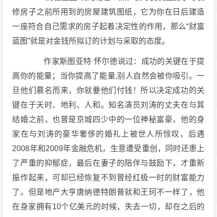
修房子之前所用到的房屋建筑图纸，它为你在日后建造
一座符合自己需求的房子起着决定性的作用，那么“财富
蓝图”就是对金钱所拟订的计划与采取的态度。
作家斯图亚特·怀尔德说过：成功的关键在于提
高你的能量；当你提高了能量,别人自然会被你吸引。一
旦他们慕名而来，你就要他们付钱！所以决定成功的关
键在于天时、地利、人和。知名演员刘涛的丈夫在与其
结婚之前，也曾是京城四少中的一位神秘富豪，他的身
家在与刘涛的豪华奢侈的婚礼上被世人所惊叹，后遇
2008年和2009年金融危机，生意遭受重创，同时还患上
了严重的抑郁症，最后在妻子的陪伴与鼓励下，才重新
振作起来，可却已经恢复不到曾经红极一时的财富能力
了。但是地产大亨唐纳德特朗普就和王珂不一样了，他
在身家拥有10个亿美元的时候，失去一切，却在之后的