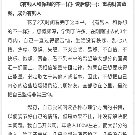
《有钱人和你想的不一样》读后感(一)：重构财富蓝
图，成为有钱人
花了2天时间看完了这本书，《有钱人_和你想
的不一样》，感慨颇深，学到了许多。在刚刚过去的3个
月内，自己一直过得很苦恼，生活没有秩序、乱七八
糟，焦虑、恐惧、失眠、不安全感、易怒、不自信、不
快乐、抱怨、责备、看不到未来的希望等大部分负面词
汇一拥而上。我相信能量守恒定律，如果自己想要获得
正能量，必定取之于其他人或者事，因此，不想把自己
内心的这些垃圾倾倒给亲朋好友，全部憋在心里，最终
把自己整得非常压抑。
起初，自己尝试阅读各种心理学方面的书籍，
以便调节好自己的情绪，但是效果不佳，并没有解决根
本问题。我自己开公司，年收入100w左右，而大部分的
收入，除了还房贷，几乎全部被消费掉了，几乎没有投