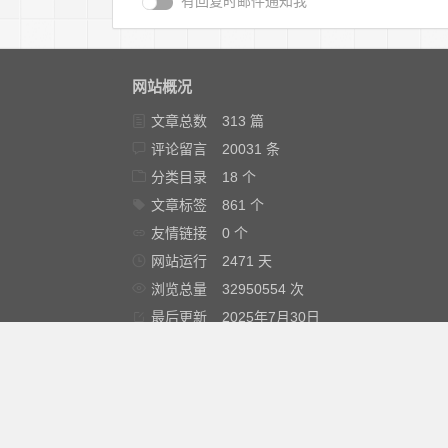
有回复时邮件通知我
网站概况
文章总数
313 篇
评论留言
20031 条
分类目录
18 个
文章标签
861 个
友情链接
0 个
网站运行
2471 天
浏览总量
32950554 次
最后更新
2025年7月30日
免责声明：本站为非盈利性个人博客，博客所发布的一切源
络，版权争议与本站无关，您必须在下载后的24个小时之