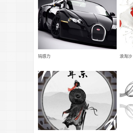
钝感力
浪淘沙 