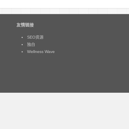
友情链接
SEO资源
独白
Wellness Wave
码、软件的文章仅限用于学习和研究目的；不得将上述内容用于商业或者
内，从您的电脑中彻底删除上述内容。访问和下载本站内容，说明您已同意