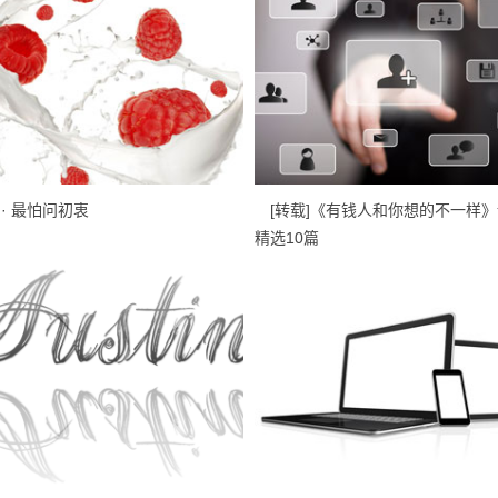
· 最怕问初衷
[转载]《有钱人和你想的不一样》
精选10篇