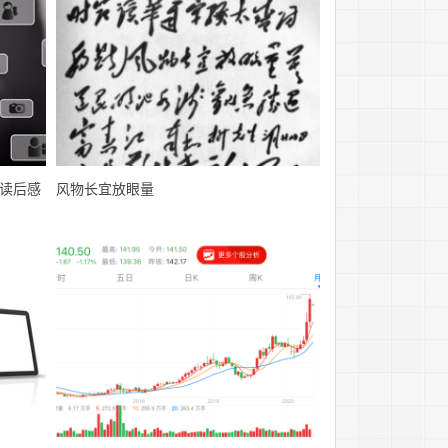
读后感
风物长宜放眼量