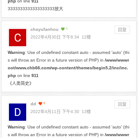
php
on line
911
3333333333333333333放大
chayufanhou
3
回复
2022年4月30日 下午8:34
12楼
Warning
: Use of undefined constant auto - assumed 'auto' (thi
s will throw an Error in a future version of PHP) in
/www/wwwr
oot/www.chb66.com/wp-content/themes/begin5.2/inc/inc.
php
on line
911
《人类简史》
dd
9
回复
2022年4月11日 下午4:30
13楼
Warning
: Use of undefined constant auto - assumed 'auto' (thi
s will throw an Error in a future version of PHP) in
/www/wwwr