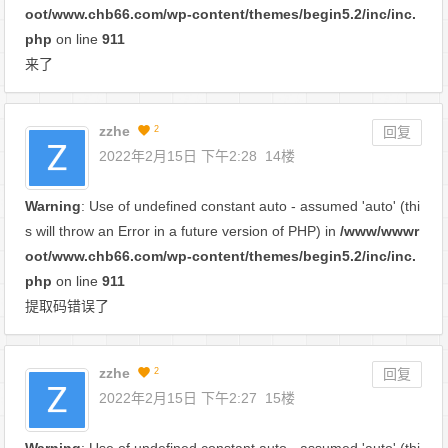
oot/www.chb66.com/wp-content/themes/begin5.2/inc/inc.
php
on line
911
来了
zzhe
2
回复
2022年2月15日 下午2:28
14楼
Warning
: Use of undefined constant auto - assumed 'auto' (thi
s will throw an Error in a future version of PHP) in
/www/wwwr
oot/www.chb66.com/wp-content/themes/begin5.2/inc/inc.
php
on line
911
提取码错误了
zzhe
2
回复
2022年2月15日 下午2:27
15楼
Warning
: Use of undefined constant auto - assumed 'auto' (thi