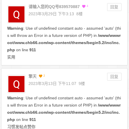
请输入您的QQ号839570887
4
回复
2023年3月29日 下午3:13
8楼
Warning
: Use of undefined constant auto - assumed 'auto' (thi
s will throw an Error in a future version of PHP) in
/www/wwwr
oot/www.chb66.com/wp-content/themes/begin5.2/inc/inc.
php
on line
911
实用
擎天
2
回复
2023年3月13日 下午11:07
9楼
Warning
: Use of undefined constant auto - assumed 'auto' (thi
s will throw an Error in a future version of PHP) in
/www/wwwr
oot/www.chb66.com/wp-content/themes/begin5.2/inc/inc.
php
on line
911
习惯发帖点赞你