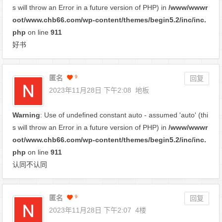
s will throw an Error in a future version of PHP) in
/www/wwwr
oot/www.chb66.com/wp-content/themes/begin5.2/inc/inc.
php
on line
911
好书
匿名
9
回复
2023年11月28日 下午2:08
地板
Warning
: Use of undefined constant auto - assumed 'auto' (thi
s will throw an Error in a future version of PHP) in
/www/wwwr
oot/www.chb66.com/wp-content/themes/begin5.2/inc/inc.
php
on line
911
认同不认同
匿名
9
回复
2023年11月28日 下午2:07
4楼