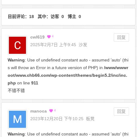
目前评论：18 其中：访客 0 博主 0
cwl619
4
回复
2025年2月7日 上午9:45
沙发
Warning
: Use of undefined constant auto - assumed 'auto' (thi
s will throw an Error in a future version of PHP) in
/www/wwwr
oot/www.chb66.com/wp-content/themes/begin5.2/inc/inc.
php
on line
911
不错不错
manoca
4
回复
2023年12月20日 下午10:25
板凳
Warning
: Use of undefined constant auto - assumed 'auto' (thi