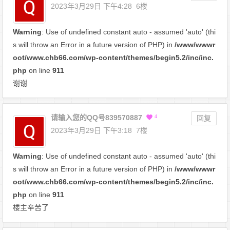
2023年3月29日 下午4:28
6楼
Warning
: Use of undefined constant auto - assumed 'auto' (thi
s will throw an Error in a future version of PHP) in
/www/wwwr
oot/www.chb66.com/wp-content/themes/begin5.2/inc/inc.
php
on line
911
谢谢
请输入您的QQ号839570887
4
回复
2023年3月29日 下午3:18
7楼
Warning
: Use of undefined constant auto - assumed 'auto' (thi
s will throw an Error in a future version of PHP) in
/www/wwwr
oot/www.chb66.com/wp-content/themes/begin5.2/inc/inc.
php
on line
911
楼主辛苦了