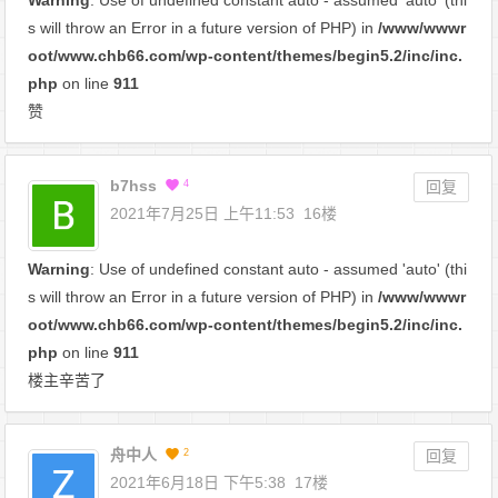
s will throw an Error in a future version of PHP) in
/www/wwwr
oot/www.chb66.com/wp-content/themes/begin5.2/inc/inc.
php
on line
911
赞
b7hss
4
回复
2021年7月25日 上午11:53
16楼
Warning
: Use of undefined constant auto - assumed 'auto' (thi
s will throw an Error in a future version of PHP) in
/www/wwwr
oot/www.chb66.com/wp-content/themes/begin5.2/inc/inc.
php
on line
911
楼主辛苦了
舟中人
2
回复
2021年6月18日 下午5:38
17楼