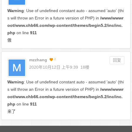
Warning
: Use of undefined constant auto - assumed 'auto' (thi
s will throw an Error in a future version of PHP) in
/www/wwwr
oot/www.chb66.com/wp-content/themes/begin5.2/inc/inc.
php
on line
911
傲
mzzhang
2
回复
2020年10月12日 上午9:39
18楼
Warning
: Use of undefined constant auto - assumed 'auto' (thi
s will throw an Error in a future version of PHP) in
/www/wwwr
oot/www.chb66.com/wp-content/themes/begin5.2/inc/inc.
php
on line
911
来了