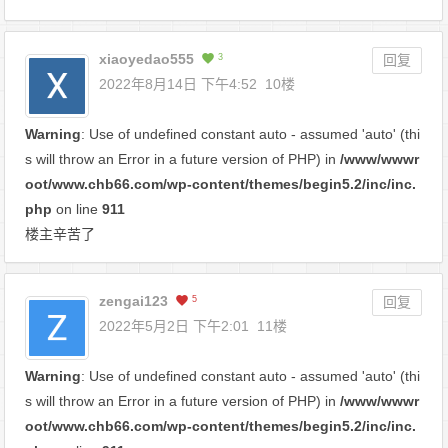
xiaoyedao555
3
回复
2022年8月14日 下午4:52
10楼
Warning
: Use of undefined constant auto - assumed 'auto' (thi
s will throw an Error in a future version of PHP) in
/www/wwwr
oot/www.chb66.com/wp-content/themes/begin5.2/inc/inc.
php
on line
911
楼主辛苦了
zengai123
5
回复
2022年5月2日 下午2:01
11楼
Warning
: Use of undefined constant auto - assumed 'auto' (thi
s will throw an Error in a future version of PHP) in
/www/wwwr
oot/www.chb66.com/wp-content/themes/begin5.2/inc/inc.