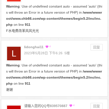
Warning
: Use of undefined constant auto - assumed 'auto' (thi
s will throw an Error in a future version of PHP) in
/www/wwwr
oot/www.chb66.com/wp-content/themes/begin5.2/inc/inc.
php
on line
911
F水电费改革风风光光
lidonghai11
4
回复
2023年5月28日 下午6:26
5楼
Warning
: Use of undefined constant auto - assumed 'auto' (thi
s will throw an Error in a future version of PHP) in
/www/wwwr
oot/www.chb66.com/wp-content/themes/begin5.2/inc/inc.
php
on line
911
谢谢
请输入您的QQ号839570887
4
回复