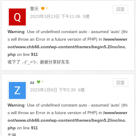
擎天
2
回复
2023年3月13日 下午11:06
5楼
Warning
: Use of undefined constant auto - assumed 'auto' (thi
s will throw an Error in a future version of PHP) in
/www/wwwr
oot/www.chb66.com/wp-content/themes/begin5.2/inc/inc.
php
on line
911
收下了╭(ᵔ_>ᵔ)╮谢谢分享好东东
zz
3
回复
2023年1月9日 下午5:39
6楼
Warning
: Use of undefined constant auto - assumed 'auto' (thi
s will throw an Error in a future version of PHP) in
/www/wwwr
oot/www.chb66.com/wp-content/themes/begin5.2/inc/inc.
php
on line
911
实用