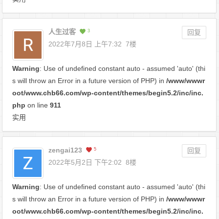
人生过客
3
回复
2022年7月8日 上午7:32
7楼
Warning
: Use of undefined constant auto - assumed 'auto' (thi
s will throw an Error in a future version of PHP) in
/www/wwwr
oot/www.chb66.com/wp-content/themes/begin5.2/inc/inc.
php
on line
911
实用
zengai123
5
回复
2022年5月2日 下午2:02
8楼
Warning
: Use of undefined constant auto - assumed 'auto' (thi
s will throw an Error in a future version of PHP) in
/www/wwwr
oot/www.chb66.com/wp-content/themes/begin5.2/inc/inc.