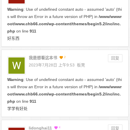
Warning
: Use of undefined constant auto - assumed 'auto' (thi
s will throw an Error in a future version of PHP) in
/www/wwwr
oot/www.chb66.com/wp-content/themes/begin5.2/inc/inc.
php
on line
911
好东西
我是想看这本书
2
回复
2023年7月28日 上午9:53
板凳
Warning
: Use of undefined constant auto - assumed 'auto' (thi
s will throw an Error in a future version of PHP) in
/www/wwwr
oot/www.chb66.com/wp-content/themes/begin5.2/inc/inc.
php
on line
911
学学有好处
lidonghai11
4
回复