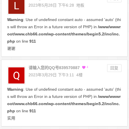
2023年5月28日 下午6:28
地板
Warning
: Use of undefined constant auto - assumed 'auto' (thi
s will throw an Error in a future version of PHP) in
/www/wwwr
oot/www.chb66.com/wp-content/themes/begin5.2/inc/inc.
php
on line
911
谢谢
请输入您的QQ号839570887
4
回复
2023年3月29日 下午3:11
4楼
Warning
: Use of undefined constant auto - assumed 'auto' (thi
s will throw an Error in a future version of PHP) in
/www/wwwr
oot/www.chb66.com/wp-content/themes/begin5.2/inc/inc.
php
on line
911
实用