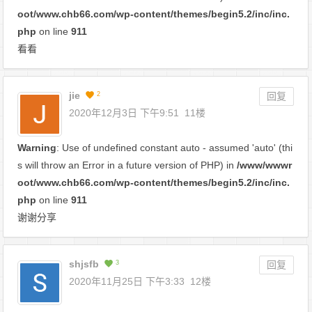
oot/www.chb66.com/wp-content/themes/begin5.2/inc/inc.
php
on line
911
看看
jie
2
回复
2020年12月3日 下午9:51
11楼
Warning
: Use of undefined constant auto - assumed 'auto' (thi
s will throw an Error in a future version of PHP) in
/www/wwwr
oot/www.chb66.com/wp-content/themes/begin5.2/inc/inc.
php
on line
911
谢谢分享
shjsfb
3
回复
2020年11月25日 下午3:33
12楼