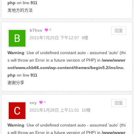
php
on line
911
发地方的方法
b7hss
4
回复
2021年7月25日 下午12:07
9楼
Warning
: Use of undefined constant auto - assumed 'auto' (thi
s will throw an Error in a future version of PHP) in
/www/wwwr
oot/www.chb66.com/wp-content/themes/begin5.2/inc/inc.
php
on line
911
谢谢分享
ccy
4
回复
2021年1月28日 上午11:01
10楼
Warning
: Use of undefined constant auto - assumed 'auto' (thi
s will throw an Error in a future version of PHP) in
/www/wwwr