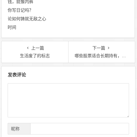
钱，就像内裤
你写日记吗？
论如何铸就无敌之心
时间
上一篇
下一篇
生活废了的标志
哪些股票适合长期持有，且风险较小
文
发表评论
章
导
航
昵称