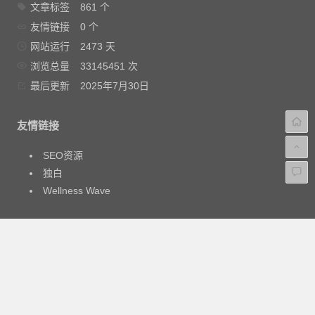
文章标签
861 个
友情链接
0 个
网站运行
2473 天
浏览总量
33145451 次
最后更新
2025年7月30日
友情链接
SEO资源
独白
Wellness Wave
免责声明：本站为非盈利性个人博客，博客所发布的一切源
码、软件的文章仅限用于学习和研究目的；不得将上述内容用
于商业或者非法用途，否则，一切后果请用户自负。本站信息
来自网络，版权争议与本站无关，您必须在下载后的24个小时