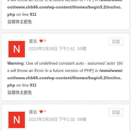
oot/www.chb66.com/wp-content/themes/begin5.2/inc/inc.
php
on line
911
自媒体主题免
匿名
9
回复
2023年2月28日 下午1:41
55楼
Warning
: Use of undefined constant auto - assumed 'auto' (thi
s will throw an Error in a future version of PHP) in
/www/wwwr
oot/www.chb66.com/wp-content/themes/begin5.2/inc/inc.
php
on line
911
自媒体主题免
匿名
9
回复
2023年2月28日 下午1:32
56楼