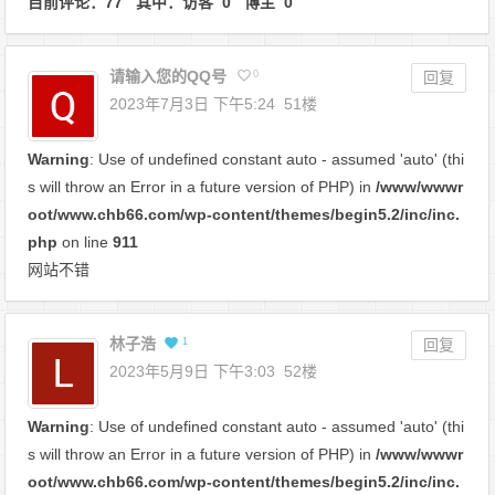
目前评论：77 其中：访客 0 博主 0
请输入您的QQ号
0
回复
2023年7月3日 下午5:24
51楼
Warning
: Use of undefined constant auto - assumed 'auto' (thi
s will throw an Error in a future version of PHP) in
/www/wwwr
oot/www.chb66.com/wp-content/themes/begin5.2/inc/inc.
php
on line
911
网站不错
林子浩
1
回复
2023年5月9日 下午3:03
52楼
Warning
: Use of undefined constant auto - assumed 'auto' (thi
s will throw an Error in a future version of PHP) in
/www/wwwr
oot/www.chb66.com/wp-content/themes/begin5.2/inc/inc.