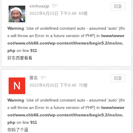
xinhuazjp
0
回复
2022年6月23日 下午3:48
69楼
Warning
: Use of undefined constant auto - assumed 'auto' (thi
s will throw an Error in a future version of PHP) in
/www/wwwr
oot/www.chb66.com/wp-content/themes/begin5.2/inc/inc.
php
on line
911
好东西要看看
匿名
0
回复
2022年6月20日 下午9:48
70楼
Warning
: Use of undefined constant auto - assumed 'auto' (thi
s will throw an Error in a future version of PHP) in
/www/wwwr
oot/www.chb66.com/wp-content/themes/begin5.2/inc/inc.
php
on line
911
你妈了个逼