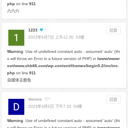
php
on line
911
六六六
1223
1
回复
2023年5月7日 上午12:30
53楼
Warning
: Use of undefined constant auto - assumed 'auto' (thi
s will throw an Error in a future version of PHP) in
/www/wwwr
oot/www.chb66.com/wp-content/themes/begin5.2/inc/inc.
php
on line
911
自媒体主题免
dennis
0
回复
2023年3月5日 下午7:33
54楼
Warning
: Use of undefined constant auto - assumed 'auto' (thi
s will throw an Error in a future version of PHP) in
/www/wwwr