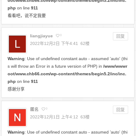
oot/www.chb66.com/wp-content/themes/begin5.2/inc/inc.
php
on line
911
看看吧，说不定我要
liangjiayue
0
回复
2022年12月2日 下午4:41
62楼
Warning
: Use of undefined constant auto - assumed 'auto' (thi
s will throw an Error in a future version of PHP) in
/www/wwwr
oot/www.chb66.com/wp-content/themes/begin5.2/inc/inc.
php
on line
911
感谢分享
匿名
0
回复
2022年12月1日 上午4:12
63楼
Warning
: Use of undefined constant auto - assumed 'auto' (thi