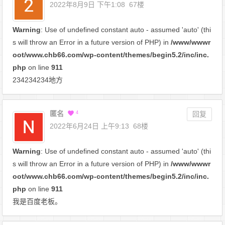
2022年8月9日 下午1:08
67楼
Warning
: Use of undefined constant auto - assumed 'auto' (thi
s will throw an Error in a future version of PHP) in
/www/wwwr
oot/www.chb66.com/wp-content/themes/begin5.2/inc/inc.
php
on line
911
234234234地方
匿名
4
回复
2022年6月24日 上午9:13
68楼
Warning
: Use of undefined constant auto - assumed 'auto' (thi
s will throw an Error in a future version of PHP) in
/www/wwwr
oot/www.chb66.com/wp-content/themes/begin5.2/inc/inc.
php
on line
911
我是百度老板。