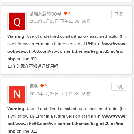
请输入您的QQ号
9
回复
2023年2月25日 下午11:36
58楼
Warning
: Use of undefined constant auto - assumed 'auto' (thi
s will throw an Error in a future version of PHP) in
/www/wwwr
oot/www.chb66.com/wp-content/themes/begin5.2/inc/inc.
php
on line
911
19年的现在不知道还好用吗
匿名
9
回复
2023年2月25日 下午11:35
59楼
Warning
: Use of undefined constant auto - assumed 'auto' (thi
s will throw an Error in a future version of PHP) in
/www/wwwr
oot/www.chb66.com/wp-content/themes/begin5.2/inc/inc.
php
on line
911