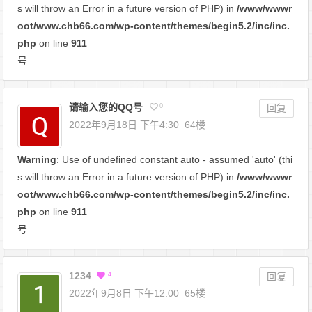
s will throw an Error in a future version of PHP) in
/www/wwwr
oot/www.chb66.com/wp-content/themes/begin5.2/inc/inc.
php
on line
911
号
请输入您的QQ号
0
回复
2022年9月18日 下午4:30
64楼
Warning
: Use of undefined constant auto - assumed 'auto' (thi
s will throw an Error in a future version of PHP) in
/www/wwwr
oot/www.chb66.com/wp-content/themes/begin5.2/inc/inc.
php
on line
911
号
1234
4
回复
2022年9月8日 下午12:00
65楼