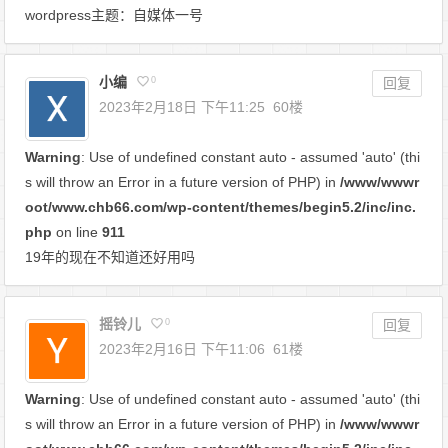
wordpress主题：自媒体一号
小编
0
回复
2023年2月18日 下午11:25
60楼
Warning
: Use of undefined constant auto - assumed 'auto' (thi
s will throw an Error in a future version of PHP) in
/www/wwwr
oot/www.chb66.com/wp-content/themes/begin5.2/inc/inc.
php
on line
911
19年的现在不知道还好用吗
摇铃儿
0
回复
2023年2月16日 下午11:06
61楼
Warning
: Use of undefined constant auto - assumed 'auto' (thi
s will throw an Error in a future version of PHP) in
/www/wwwr