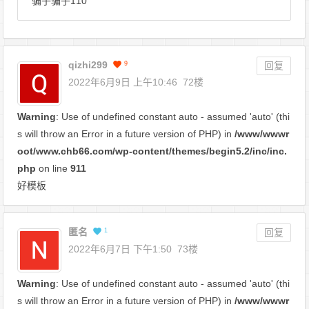
骗子骗子110
qizhi299
9
回复
2022年6月9日 上午10:46
72楼
Warning
: Use of undefined constant auto - assumed 'auto' (thi
s will throw an Error in a future version of PHP) in
/www/wwwr
oot/www.chb66.com/wp-content/themes/begin5.2/inc/inc.
php
on line
911
好模板
匿名
1
回复
2022年6月7日 下午1:50
73楼
Warning
: Use of undefined constant auto - assumed 'auto' (thi
s will throw an Error in a future version of PHP) in
/www/wwwr