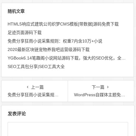
随机文章
HTML5响应式建筑公司织梦CMS模板[带数据]源码免费下载
足迹页面源码下载
免费分享狂雨小说采集规则：权重7内含10万+小说
2020最新区块链宠物养我吧运营级源码下载
YGBook6.14笔趣阁小说网站源码下载，强大的SEO优化，全自动采集自动更新，无人值守式运营
SEO工具包分享|SEO工具大全
上一篇
下一篇
免费分享狂雨小说采集规则：权重7内含10万+小说
WordPress自媒体主题免费下载：自媒体二号
文
发表评论
章
导
航