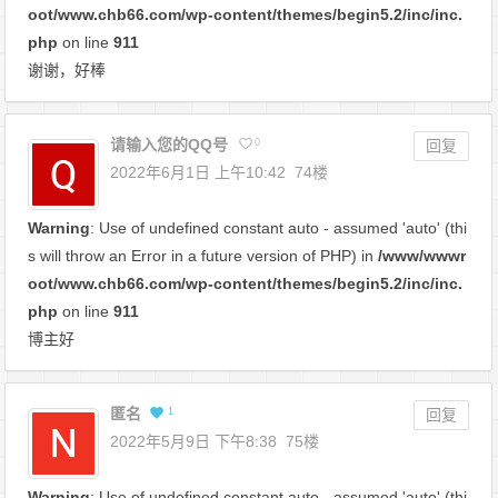
oot/www.chb66.com/wp-content/themes/begin5.2/inc/inc.
php
on line
911
谢谢，好棒
请输入您的QQ号
0
回复
2022年6月1日 上午10:42
74楼
Warning
: Use of undefined constant auto - assumed 'auto' (thi
s will throw an Error in a future version of PHP) in
/www/wwwr
oot/www.chb66.com/wp-content/themes/begin5.2/inc/inc.
php
on line
911
博主好
匿名
1
回复
2022年5月9日 下午8:38
75楼
Warning
: Use of undefined constant auto - assumed 'auto' (thi