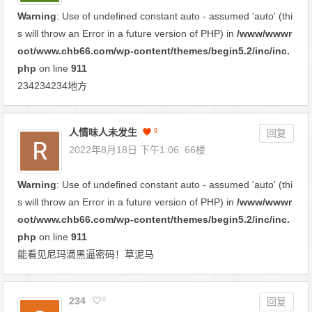
Warning
: Use of undefined constant auto - assumed 'auto' (thi
s will throw an Error in a future version of PHP) in
/www/wwwr
oot/www.chb66.com/wp-content/themes/begin5.2/inc/inc.
php
on line
911
234234234地方
人情味人未发生
9
回复
2022年8月18日 下午1:06
66楼
Warning
: Use of undefined constant auto - assumed 'auto' (thi
s will throw an Error in a future version of PHP) in
/www/wwwr
oot/www.chb66.com/wp-content/themes/begin5.2/inc/inc.
php
on line
911
能看见尼玛滴黑逼密码！草泥马
234
0
回复