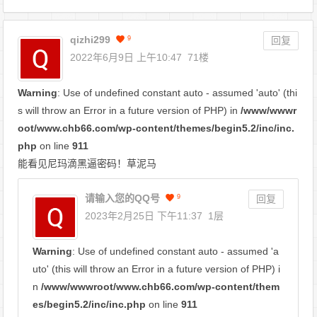
qizhi299
9
回复
2022年6月9日 上午10:47
71楼
Warning
: Use of undefined constant auto - assumed 'auto' (thi
s will throw an Error in a future version of PHP) in
/www/wwwr
oot/www.chb66.com/wp-content/themes/begin5.2/inc/inc.
php
on line
911
能看见尼玛滴黑逼密码！草泥马
请输入您的QQ号
9
回复
2023年2月25日 下午11:37
1层
Warning
: Use of undefined constant auto - assumed 'a
uto' (this will throw an Error in a future version of PHP) i
n
/www/wwwroot/www.chb66.com/wp-content/them
es/begin5.2/inc/inc.php
on line
911