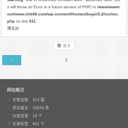
s will throw an Error in a future version of PHP) in
/www/wwwr
oot/www.chb66.com/wp-content/themes/begin5.2/inc/inc.
php
on line
911
博主好
更多
评
第
2
论
页
导
航
网站概况
文章总数
313 篇
评论留言
20030 条
分类目录
18 个
文章标签
861 个