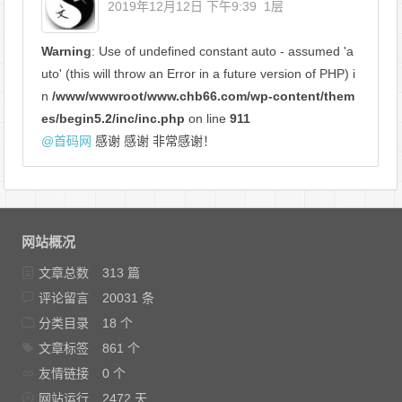
2019年12月12日 下午9:39
1层
Warning
: Use of undefined constant auto - assumed 'a
uto' (this will throw an Error in a future version of PHP) i
n
/www/wwwroot/www.chb66.com/wp-content/them
es/begin5.2/inc/inc.php
on line
911
@
首码网
感谢 感谢 非常感谢！
网站概况
文章总数
313 篇
评论留言
20031 条
分类目录
18 个
文章标签
861 个
友情链接
0 个
网站运行
2472 天