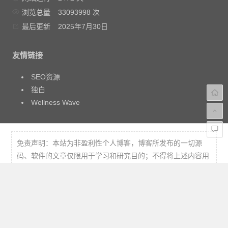
浏览总量
33093998 次
最后更新
2025年7月30日
友情链接
SEO资源
独白
Wellness Wave
免责声明：本站为非盈利性个人博客，博客所发布的一切源
码、软件的文章仅限用于学习和研究目的；不得将上述内容用
于商业或者非法用途，否则，一切后果请用户自负。本站信息
来自网络，版权争议与本站无关，您必须在下载后的24个小时
之内，从您的电脑中彻底删除上述内容。访问和下载本站内
容，说明您已同意上述条款。本站不贩卖软件，所有内容不作
为商业行为。