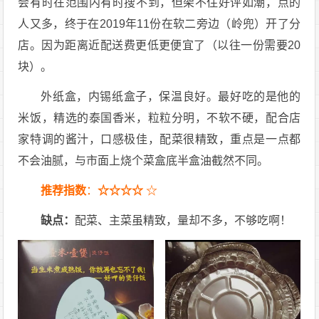
会有时在范围内有时搜不到，但架不住好评如潮，点的
人又多，终于在2019年11份在软二旁边（岭兜）开了分
店。因为距离近配送费更低更便宜了（以往一份需要20
块）。
外纸盒，内锡纸盒子，保温良好。最好吃的是他的
米饭，精选的泰国香米，粒粒分明，不软不硬，配合店
家特调的酱汁，口感极佳，配菜很精致，重点是一点都
不会油腻，与市面上烧个菜盒底半盒油截然不同。
推荐指数
：
☆☆☆☆
☆
缺点：
配菜、主菜虽精致，量却不多，不够吃啊！