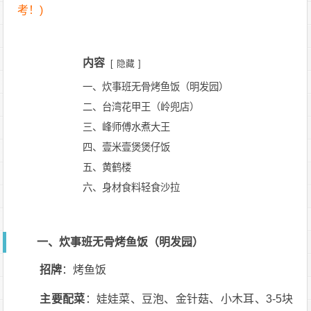
考！)
内容
隐藏
一、炊事班无骨烤鱼饭（明发园）
二、台湾花甲王（岭兜店）
三、峰师傅水煮大王
四、壹米壹煲煲仔饭
五、黄鹤楼
六、身材食料轻食沙拉
一、炊事班无骨烤鱼饭（明发园）
招牌
：烤鱼饭
主要配菜
：娃娃菜、豆泡、金针菇、小木耳、3-5块