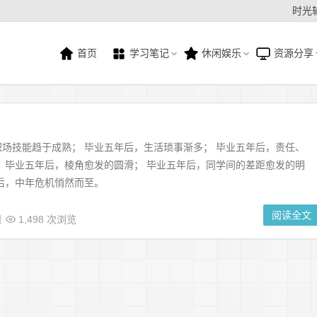
时光
首页
学习笔记
休闲娱乐
资源分享
场技能趋于成熟； 毕业五年后，生活琐事渐多； 毕业五年后，责任、
 毕业五年后，棱角愈发的圆滑； 毕业五年后，同学间的差距愈发的明
后，中年危机悄然而至。
阅读全文
日
1,498 次浏览