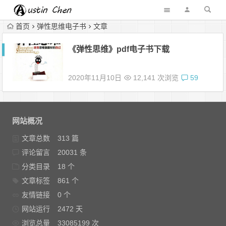
首页
弹性思维电子书
文章
《弹性思维》pdf电子书下载
2020年11月10日
12,141 次浏览
59
网站概况
文章总数
313 篇
评论留言
20031 条
分类目录
18 个
文章标签
861 个
友情链接
0 个
网站运行
2472 天
浏览总量
33085199 次