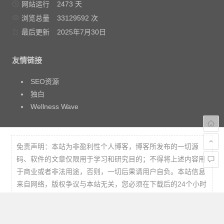
网站运行
2473 天
浏览总量
33129592 次
最后更新
2025年7月30日
友情链接
SEO资源
独白
Wellness Wave
免责声明：本站为非盈利性个人博客，博客所发布的一切源
码、软件的文章仅限用于学习和研究目的；不得将上述内容用
于商业或者非法用途，否则，一切后果请用户自负。本站信息
来自网络，版权争议与本站无关，您必须在下载后的24个小时
之内，从您的电脑中彻底删除上述内容。访问和下载本站内
容，说明您已同意上述条款。本站不贩卖软件，所有内容不作
为商业行为。