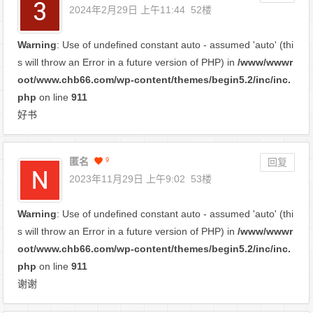
2024年2月29日 上午11:44
52楼
Warning
: Use of undefined constant auto - assumed 'auto' (thi
s will throw an Error in a future version of PHP) in
/www/wwwr
oot/www.chb66.com/wp-content/themes/begin5.2/inc/inc.
php
on line
911
好书
匿名
9
回复
2023年11月29日 上午9:02
53楼
Warning
: Use of undefined constant auto - assumed 'auto' (thi
s will throw an Error in a future version of PHP) in
/www/wwwr
oot/www.chb66.com/wp-content/themes/begin5.2/inc/inc.
php
on line
911
谢谢