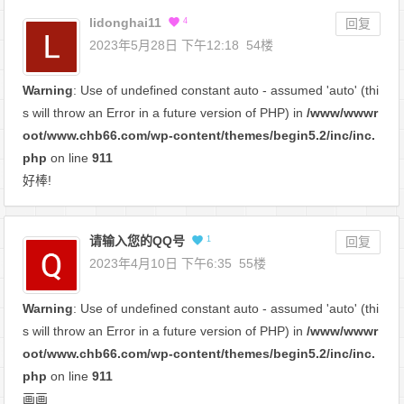
lidonghai11
4
回复
2023年5月28日 下午12:18
54楼
Warning
: Use of undefined constant auto - assumed 'auto' (thi
s will throw an Error in a future version of PHP) in
/www/wwwr
oot/www.chb66.com/wp-content/themes/begin5.2/inc/inc.
php
on line
911
好棒!
请输入您的QQ号
1
回复
2023年4月10日 下午6:35
55楼
Warning
: Use of undefined constant auto - assumed 'auto' (thi
s will throw an Error in a future version of PHP) in
/www/wwwr
oot/www.chb66.com/wp-content/themes/begin5.2/inc/inc.
php
on line
911
画画