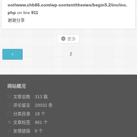
oot/www.chb66.com/wp-content/themes/begin5.2/inc/inc.
php
on line
911
谢谢分享
更多
评
第
2
论
页
导
航
网站概况
文章总数
313 篇
评论留言
20032 条
分类目录
18 个
文章标签
861 个
友情链接
0 个