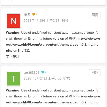
匿名
2
回复
2023年4月6日 上午2:18
56楼
Warning
: Use of undefined constant auto - assumed 'auto' (thi
s will throw an Error in a future version of PHP) in
/www/wwwr
oot/www.chb66.com/wp-content/themes/begin5.2/inc/inc.
php
on line
911
学习提升
tusiji2203
1
回复
2023年3月24日 上午8:50
57楼
Warning
: Use of undefined constant auto - assumed 'auto' (thi
s will throw an Error in a future version of PHP) in
/www/wwwr
oot/www.chb66.com/wp-content/themes/begin5.2/inc/inc.