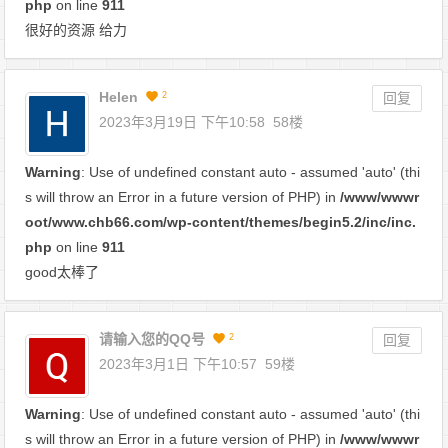
php
on line
911
很好的资源 给力
Helen
2
回复
2023年3月19日 下午10:58
58楼
Warning
: Use of undefined constant auto - assumed 'auto' (thi
s will throw an Error in a future version of PHP) in
/www/wwwr
oot/www.chb66.com/wp-content/themes/begin5.2/inc/inc.
php
on line
911
good太棒了
请输入您的QQ号
2
回复
2023年3月1日 下午10:57
59楼
Warning
: Use of undefined constant auto - assumed 'auto' (thi
s will throw an Error in a future version of PHP) in
/www/wwwr