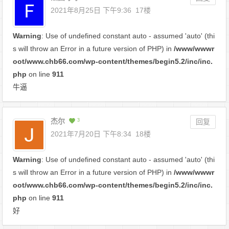
2021年8月25日 下午9:36
17楼
Warning
: Use of undefined constant auto - assumed 'auto' (thi
s will throw an Error in a future version of PHP) in
/www/wwwr
oot/www.chb66.com/wp-content/themes/begin5.2/inc/inc.
php
on line
911
牛逼
杰尔
3
回复
2021年7月20日 下午8:34
18楼
Warning
: Use of undefined constant auto - assumed 'auto' (thi
s will throw an Error in a future version of PHP) in
/www/wwwr
oot/www.chb66.com/wp-content/themes/begin5.2/inc/inc.
php
on line
911
好