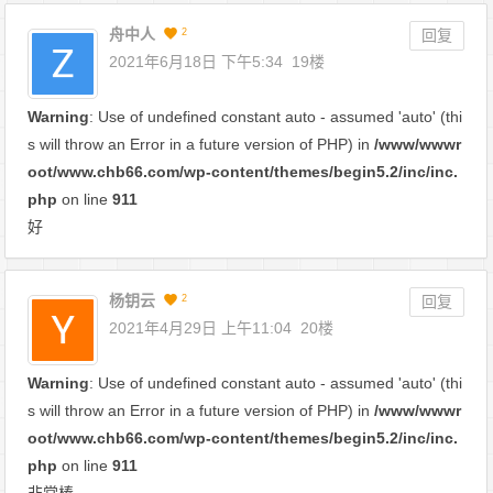
舟中人
2
回复
2021年6月18日 下午5:34
19楼
Warning
: Use of undefined constant auto - assumed 'auto' (thi
s will throw an Error in a future version of PHP) in
/www/wwwr
oot/www.chb66.com/wp-content/themes/begin5.2/inc/inc.
php
on line
911
好
杨钥云
2
回复
2021年4月29日 上午11:04
20楼
Warning
: Use of undefined constant auto - assumed 'auto' (thi
s will throw an Error in a future version of PHP) in
/www/wwwr
oot/www.chb66.com/wp-content/themes/begin5.2/inc/inc.
php
on line
911
非常棒