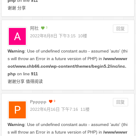
php
on line
911
谢谢 分享
阿杜
3
回复
2022年8月8日 下午3:15
10楼
Warning
: Use of undefined constant auto - assumed 'auto' (thi
s will throw an Error in a future version of PHP) in
/www/wwwr
oot/www.chb66.com/wp-content/themes/begin5.2/inc/inc.
php
on line
911
谢谢分享 值得阅读
Pppppp
9
回复
2022年6月16日 下午7:16
11楼
Warning
: Use of undefined constant auto - assumed 'auto' (thi
s will throw an Error in a future version of PHP) in
/www/wwwr