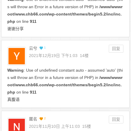
s will throw an Error in a future version of PHP) in
/www/wwwr
oot/www.chb66.com/wp-content/themes/begin5.2/inc/inc.
php
on line
911
谢谢分享
云兮
1
回复
2021年12月19日 下午1:03
14楼
Warning
: Use of undefined constant auto - assumed 'auto' (thi
s will throw an Error in a future version of PHP) in
/www/wwwr
oot/www.chb66.com/wp-content/themes/begin5.2/inc/inc.
php
on line
911
真腹语
匿名
2
回复
2021年11月10日 上午11:03
15楼