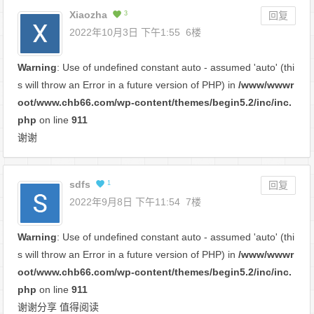
Xiaozha
3
回复
2022年10月3日 下午1:55
6楼
Warning
: Use of undefined constant auto - assumed 'auto' (thi
s will throw an Error in a future version of PHP) in
/www/wwwr
oot/www.chb66.com/wp-content/themes/begin5.2/inc/inc.
php
on line
911
谢谢
sdfs
1
回复
2022年9月8日 下午11:54
7楼
Warning
: Use of undefined constant auto - assumed 'auto' (thi
s will throw an Error in a future version of PHP) in
/www/wwwr
oot/www.chb66.com/wp-content/themes/begin5.2/inc/inc.
php
on line
911
谢谢分享 值得阅读