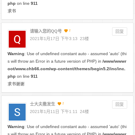
php
on line
911
求书
请输入您的QQ号
2
回复
2021年1月17日 下午3:13
23楼
Warning
: Use of undefined constant auto - assumed 'auto' (thi
s will throw an Error in a future version of PHP) in
/www/wwwr
oot/www.chb66.com/wp-content/themes/begin5.2/inc/inc.
php
on line
911
求书谢谢
士大夫撒发生
2
回复
2021年1月11日 下午1:11
24楼
Warning
: Use of undefined constant auto - assumed 'auto' (thi
s will throw an Error in a future version of PHP) in
/www/wwwr