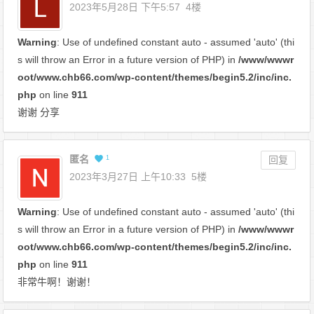
2023年5月28日 下午5:57
4楼
Warning
: Use of undefined constant auto - assumed 'auto' (thi
s will throw an Error in a future version of PHP) in
/www/wwwr
oot/www.chb66.com/wp-content/themes/begin5.2/inc/inc.
php
on line
911
谢谢 分享
匿名
1
回复
2023年3月27日 上午10:33
5楼
Warning
: Use of undefined constant auto - assumed 'auto' (thi
s will throw an Error in a future version of PHP) in
/www/wwwr
oot/www.chb66.com/wp-content/themes/begin5.2/inc/inc.
php
on line
911
非常牛啊！谢谢！