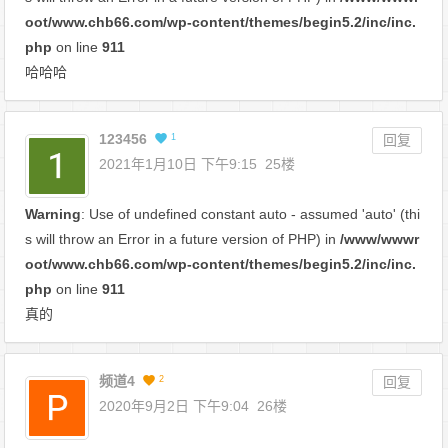
oot/www.chb66.com/wp-content/themes/begin5.2/inc/inc.
php
on line
911
哈哈哈
123456
1
回复
2021年1月10日 下午9:15
25楼
Warning
: Use of undefined constant auto - assumed 'auto' (thi
s will throw an Error in a future version of PHP) in
/www/wwwr
oot/www.chb66.com/wp-content/themes/begin5.2/inc/inc.
php
on line
911
真的
频道4
2
回复
2020年9月2日 下午9:04
26楼