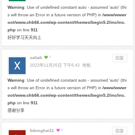
Warning
: Use of undefined constant auto - assumed 'auto' (thi
s will throw an Error in a future version of PHP) in
/www/wwwr
oot/www.chb66.com/wp-content/themes/begin5.2/inc/inc.
php
on line
911
好好学习天天向上
xaliali
3
回复
2023年11月25日 下午6:42
地板
Warning
: Use of undefined constant auto - assumed 'auto' (thi
s will throw an Error in a future version of PHP) in
/www/wwwr
oot/www.chb66.com/wp-content/themes/begin5.2/inc/inc.
php
on line
911
感谢分享
lidonghai11
4
回复