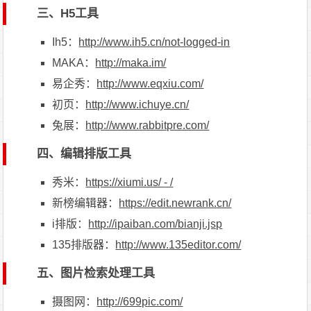
三、H5工具
Ih5：
http://www.ih5.cn/not-logged-in
MAKA：
http://maka.im/
易企秀：
http://www.eqxiu.com/
初页：
http://www.ichuye.cn/
兔展：
http://www.rabbitpre.com/
四、编辑排版工具
秀米：
https://xiumi.us/ - /
新榜编辑器：
https://edit.newrank.cn/
i排版：
http://ipaiban.com/bianji.jsp
135排版器：
http://www.135editor.com/
五、图片检索处理工具
摄图网：
http://699pic.com/