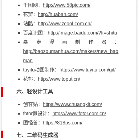
千图网：
http://www.58pic.com/
花瓣：
http://huaban.com/
站酷：
http://www.zcool.com.cn/
百度识图：
http://image.baidu.com/?fr=shitu
暴走漫画制作器：
http://baozoumanhua.com/makers/new_bao
man
tuyitu动图制作：
https://www.tuyitu.com/gif/
花熊：
http://www.toput.cn/
六、轻设计工具
创客贴：
https://www.chuangkit.com/
fotor懒设计：
https://www.fotor.com.cn/
图怪兽：https://818ps.com/
七、二维码生成器