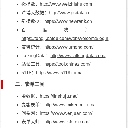
微指数：
http://www.weizhishu.com
清博大数据：
http://www.gsdata.cn
新榜数据：
https://www.newrank.cn
百度统计：
https://tongji.baidu.com/web/welcome/login
友盟统计：
https://www.umeng.com/
TalkingData：
http://www.talkingdata.com/
站长工具：https://tool.chinaz.com/
5118：https://www.5118.com/
二、表单工具
金数据：
https://jinshuju.net/
麦客表单：
http://www.mikecrm.com/
问卷网：
https://www.wenjuan.com/
表单大师：
http://www.jsform.com/