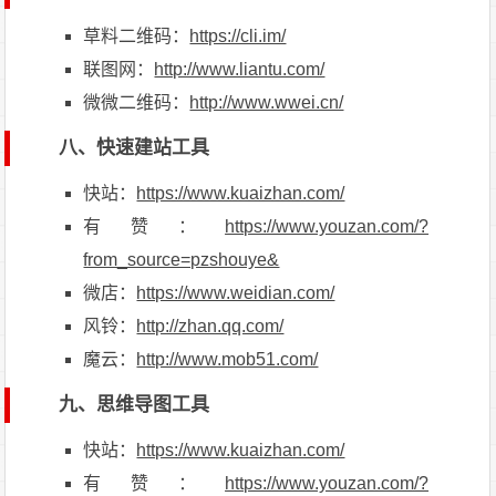
草料二维码：
https://cli.im/
联图网：
http://www.liantu.com/
微微二维码：
http://www.wwei.cn/
八、快速建站工具
快站：
https://www.kuaizhan.com/
有赞：
https://www.youzan.com/?
from_source=pzshouye&
微店：
https://www.weidian.com/
风铃：
http://zhan.qq.com/
魔云：
http://www.mob51.com/
九、思维导图工具
快站：
https://www.kuaizhan.com/
有赞：
https://www.youzan.com/?