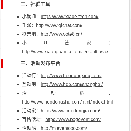
十二、社群工具
小鹅通：
https://www.xiaoe-tech.com/
千聊：
http://www.qlchat.com/
投票吧：
http://www.vote8.cn/
小U管家：
http://www.xiaouguanjia.com/Default.aspx
十三、活动发布平台
活动行：
http://www.huodongxing.com/
互动吧：
http://www.hdb.com/shanghai/
活动树：
http://www.huodongshu.com/html/index.html
活动家：
https://www.huodongjia.com/
百格活动：
https://www.bagevent.com/
活动酷：
http://m.eventcoo.com/