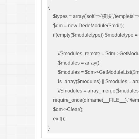
{

    $types = array('soft'=>'模块','templets'=>'模板','plus'=>'小插件','patch'=>'补丁');

    $dm = new DedeModule($mdir);

    if(empty($moduletype)) $moduletype = '';

	//$modules_remote = $dm->GetModuleUrlList($moduletype,$mdurl);

	$modules = array();

	$modules = $dm->GetModuleList($moduletype);

	is_array($modules) || $modules = array();

	//$modules = array_merge($modules,$modules_remote);

    require_once(dirname(__FILE__)."/templets/module_main.htm");

    $dm->Clear();

    exit();

}