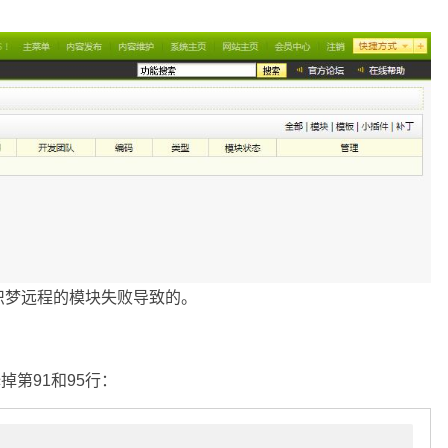
织梦远程的模块失败导致的。
注释掉第91和95行：