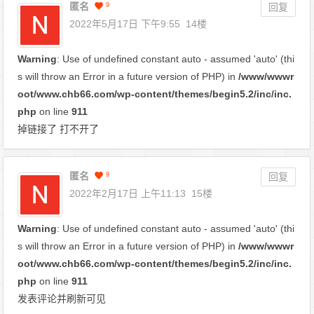
匿名
9
回复
2022年5月17日 下午9:55
14楼
Warning
: Use of undefined constant auto - assumed 'auto' (thi
s will throw an Error in a future version of PHP) in
/www/wwwr
oot/www.chb66.com/wp-content/themes/begin5.2/inc/inc.
php
on line
911
掉链接了 打不开了
匿名
9
回复
2022年2月17日 上午11:13
15楼
Warning
: Use of undefined constant auto - assumed 'auto' (thi
s will throw an Error in a future version of PHP) in
/www/wwwr
oot/www.chb66.com/wp-content/themes/begin5.2/inc/inc.
php
on line
911
发表评论并刷新可见