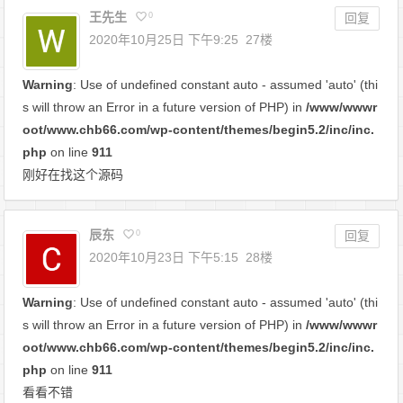
王先生
0
回复
2020年10月25日 下午9:25
27楼
Warning
: Use of undefined constant auto - assumed 'auto' (thi
s will throw an Error in a future version of PHP) in
/www/wwwr
oot/www.chb66.com/wp-content/themes/begin5.2/inc/inc.
php
on line
911
刚好在找这个源码
辰东
0
回复
2020年10月23日 下午5:15
28楼
Warning
: Use of undefined constant auto - assumed 'auto' (thi
s will throw an Error in a future version of PHP) in
/www/wwwr
oot/www.chb66.com/wp-content/themes/begin5.2/inc/inc.
php
on line
911
看看不错