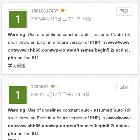
15016617437
2
回复
2023年8月10日 上午1:25
地板
Warning
: Use of undefined constant auto - assumed 'auto' (thi
s will throw an Error in a future version of PHP) in
/www/wwwr
oot/www.chb66.com/wp-content/themes/begin5.2/inc/inc.
php
on line
911
学习谢谢
1234567
3
回复
2023年5月12日 下午7:24
4楼
Warning
: Use of undefined constant auto - assumed 'auto' (thi
s will throw an Error in a future version of PHP) in
/www/wwwr
oot/www.chb66.com/wp-content/themes/begin5.2/inc/inc.
php
on line
911