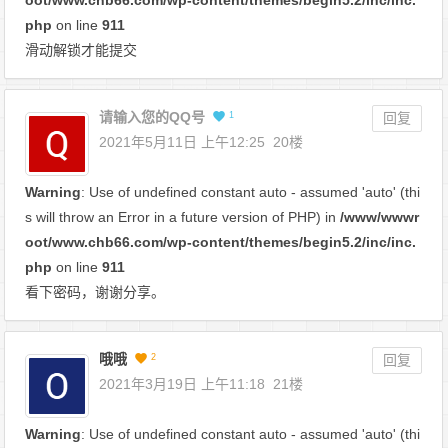
php
on line
911
滑动解锁才能提交
请输入您的QQ号
1
回复
2021年5月11日 上午12:25
20楼
Warning
: Use of undefined constant auto - assumed 'auto' (thi
s will throw an Error in a future version of PHP) in
/www/wwwr
oot/www.chb66.com/wp-content/themes/begin5.2/inc/inc.
php
on line
911
看下密码，谢谢分享。
哦哦
2
回复
2021年3月19日 上午11:18
21楼
Warning
: Use of undefined constant auto - assumed 'auto' (thi