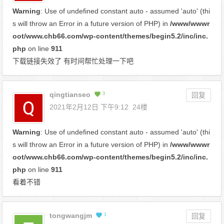
Warning
: Use of undefined constant auto - assumed 'auto' (thi
s will throw an Error in a future version of PHP) in
/www/wwwr
oot/www.chb66.com/wp-content/themes/begin5.2/inc/inc.
php
on line
911
下载链接失效了 有时间帮忙处理一下吧
qingtianseo
3
回复
2021年2月12日 下午9:12
24楼
Warning
: Use of undefined constant auto - assumed 'auto' (thi
s will throw an Error in a future version of PHP) in
/www/wwwr
oot/www.chb66.com/wp-content/themes/begin5.2/inc/inc.
php
on line
911
看着不错
tongwangjm
1
回复