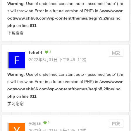
Warning
: Use of undefined constant auto - assumed 'auto' (thi
s will throw an Error in a future version of PHP) in
/www/wwwr
oot/www.chb66.com/wp-content/themes/begin5.2/inc/inc.
php
on line
911
下载看看
fefrefrf
3
回复
2022年5月31日 下午8:49
11楼
Warning
: Use of undefined constant auto - assumed 'auto' (thi
s will throw an Error in a future version of PHP) in
/www/wwwr
oot/www.chb66.com/wp-content/themes/begin5.2/inc/inc.
php
on line
911
学习谢谢
ydgzs
3
回复
2022年5月21日 下午7:35
12楼