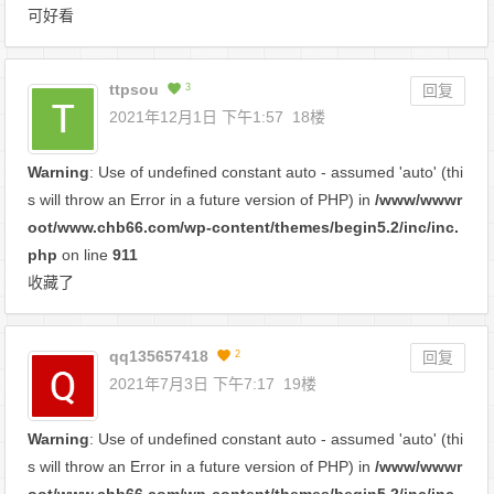
可好看
ttpsou
3
回复
2021年12月1日 下午1:57
18楼
Warning
: Use of undefined constant auto - assumed 'auto' (thi
s will throw an Error in a future version of PHP) in
/www/wwwr
oot/www.chb66.com/wp-content/themes/begin5.2/inc/inc.
php
on line
911
收藏了
qq135657418
2
回复
2021年7月3日 下午7:17
19楼
Warning
: Use of undefined constant auto - assumed 'auto' (thi
s will throw an Error in a future version of PHP) in
/www/wwwr
oot/www.chb66.com/wp-content/themes/begin5.2/inc/inc.