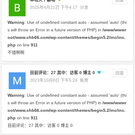
2025年4月21日 下午4:17
沙发
Warning
: Use of undefined constant auto - assumed 'auto' (thi
s will throw an Error in a future version of PHP) in
/www/wwwr
oot/www.chb66.com/wp-content/themes/begin5.2/inc/inc.
php
on line
911
不错啊啊
目前评论：27 其中：访客 0 博主 0
1
回复
2023年10月8日 下午5:24
板凳
Warning
: Use of undefined constant auto - assumed 'auto' (thi
s will throw an Error in a future version of PHP) in
/www/wwwr
oot/www.chb66.com/wp-content/themes/begin5.2/inc/inc.
php
on line
911
目前评论：27 其中：访客 0 博主 0