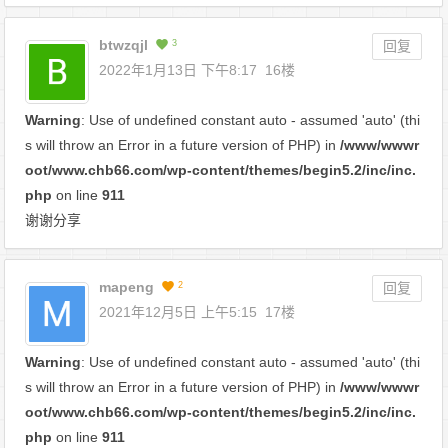
btwzqjl
3
回复
2022年1月13日 下午8:17
16楼
Warning
: Use of undefined constant auto - assumed 'auto' (thi
s will throw an Error in a future version of PHP) in
/www/wwwr
oot/www.chb66.com/wp-content/themes/begin5.2/inc/inc.
php
on line
911
谢谢分享
mapeng
2
回复
2021年12月5日 上午5:15
17楼
Warning
: Use of undefined constant auto - assumed 'auto' (thi
s will throw an Error in a future version of PHP) in
/www/wwwr
oot/www.chb66.com/wp-content/themes/begin5.2/inc/inc.
php
on line
911