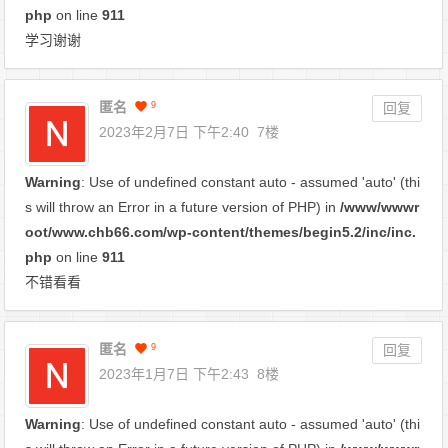
php
on line
911
学习谢谢
匿名
9
回复
2023年2月7日 下午2:40
7楼
Warning
: Use of undefined constant auto - assumed 'auto' (thi
s will throw an Error in a future version of PHP) in
/www/wwwr
oot/www.chb66.com/wp-content/themes/begin5.2/inc/inc.
php
on line
911
不错看看
匿名
9
回复
2023年1月7日 下午2:43
8楼
Warning
: Use of undefined constant auto - assumed 'auto' (thi