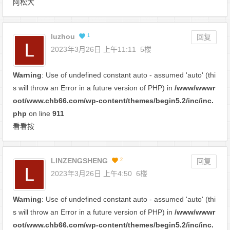
阿松大
luzhou
1
回复
2023年3月26日 上午11:11
5楼
Warning
: Use of undefined constant auto - assumed 'auto' (thi
s will throw an Error in a future version of PHP) in
/www/wwwr
oot/www.chb66.com/wp-content/themes/begin5.2/inc/inc.
php
on line
911
看看按
LINZENGSHENG
2
回复
2023年3月26日 上午4:50
6楼
Warning
: Use of undefined constant auto - assumed 'auto' (thi
s will throw an Error in a future version of PHP) in
/www/wwwr
oot/www.chb66.com/wp-content/themes/begin5.2/inc/inc.