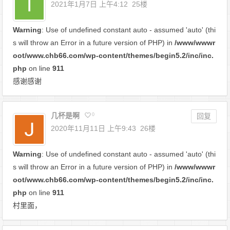
2021年1月7日 上午4:12
25楼
Warning
: Use of undefined constant auto - assumed 'auto' (thi
s will throw an Error in a future version of PHP) in
/www/wwwr
oot/www.chb66.com/wp-content/themes/begin5.2/inc/inc.
php
on line
911
感谢感谢
几杯是啊
0
回复
2020年11月11日 上午9:43
26楼
Warning
: Use of undefined constant auto - assumed 'auto' (thi
s will throw an Error in a future version of PHP) in
/www/wwwr
oot/www.chb66.com/wp-content/themes/begin5.2/inc/inc.
php
on line
911
村里面，