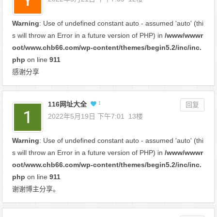
Warning
: Use of undefined constant auto - assumed 'auto' (thi
s will throw an Error in a future version of PHP) in
/www/wwwr
oot/www.chb66.com/wp-content/themes/begin5.2/inc/inc.
php
on line
911
感谢分享
116网址大全
1
回复
2022年5月19日 下午7:01
13楼
Warning
: Use of undefined constant auto - assumed 'auto' (thi
s will throw an Error in a future version of PHP) in
/www/wwwr
oot/www.chb66.com/wp-content/themes/begin5.2/inc/inc.
php
on line
911
谢谢博主分享。