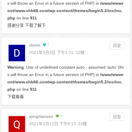
s will throw an Error in a future version of PHP) in
/www/wwwr
oot/www.chb66.com/wp-content/themes/begin5.2/inc/inc.
php
on line
911
感谢分享 下载了解下
demo
1
回复
2021年3月3日 下午1:31
22楼
Warning
: Use of undefined constant auto - assumed 'auto' (thi
s will throw an Error in a future version of PHP) in
/www/wwwr
oot/www.chb66.com/wp-content/themes/begin5.2/inc/inc.
php
on line
911
下载看看
qingtianseo
3
回复
2021年2月12日 下午9:13
23楼