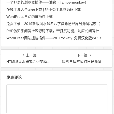
一个神奇的浏览器插件——油猴（Tampermonkey）
在线工具大全源码下载 | 杨小杰工具箱源码下载
WordPress自动内链插件下载
免费下载：2019新版风水起名八字算命易经周易源码程序（开运网付费开源商业版） 带详细配置教程+支付
PHP仿知乎问答社区源码下载，带打赏功能，响应式问答社区源码
WordPress网站提速插件——WP Rocket，免费汉化版WP Rocket插件下载
上一篇
下一篇
HTML5风水研究会织梦模板[带手机端]免费下载
简约自适应舔狗日记源码美化升级版|舔狗日记源码下载
文
发表评论
章
导
航