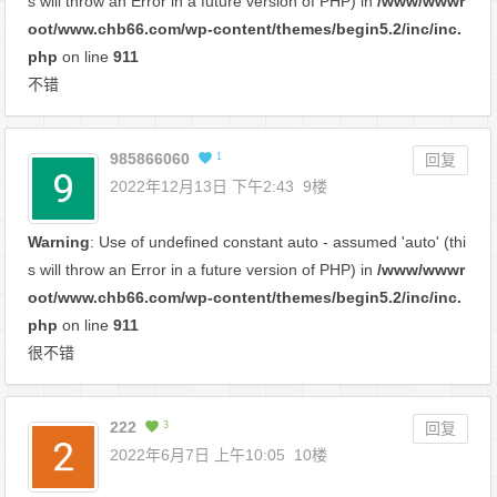
s will throw an Error in a future version of PHP) in
/www/wwwr
oot/www.chb66.com/wp-content/themes/begin5.2/inc/inc.
php
on line
911
不错
985866060
1
回复
2022年12月13日 下午2:43
9楼
Warning
: Use of undefined constant auto - assumed 'auto' (thi
s will throw an Error in a future version of PHP) in
/www/wwwr
oot/www.chb66.com/wp-content/themes/begin5.2/inc/inc.
php
on line
911
很不错
222
3
回复
2022年6月7日 上午10:05
10楼