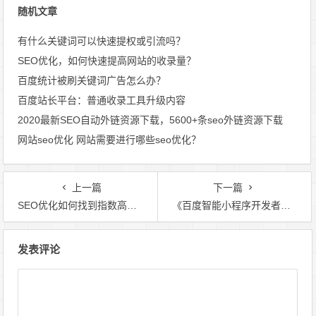
随机文章
有什么关键词可以快速提权或引流吗？
SEO优化，如何快速提高网站的收录量？
百度统计被刷关键词广告怎么办？
百度站长平台：普通收录工具升级内容
2020最新SEO自动外链资源下载，5600+条seo外链资源下载
网站seo优化 网站需要进行哪些seo优化？
上一篇
下一篇
SEO优化如何找到指数高竞争低的关键词（长尾词）？
《百度智能小程序开发者运营技能知识图谱2.0》
文
发表评论
章
导
航