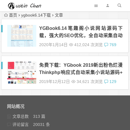
首页
ygbook6.14下载
文章
YGBook6.14笔趣阁小说网站源码下
载，强大的SEO优化，全自动采集自动
更新，无人值守式运营
2020年1月14日
412,024 次浏览
769
免费下载：YGbook 2019新出粉色烂漫
Thinkphp响应式自动采集小说站源码+
WAP手机版
2019年12月12日
34,621 次浏览
129
网站概况
文章总数
313 篇
评论留言
20031 条