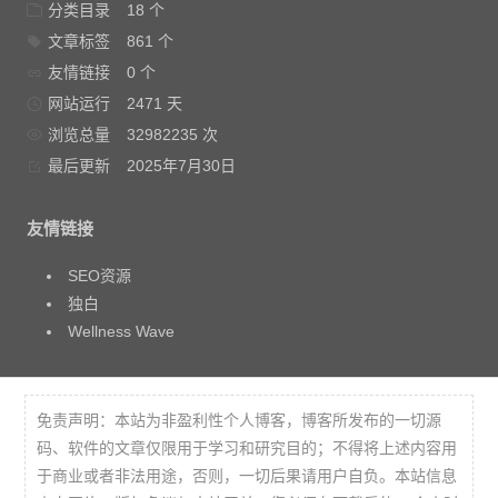
分类目录
18 个
文章标签
861 个
友情链接
0 个
网站运行
2471 天
浏览总量
32982235 次
最后更新
2025年7月30日
友情链接
SEO资源
独白
Wellness Wave
免责声明：本站为非盈利性个人博客，博客所发布的一切源
码、软件的文章仅限用于学习和研究目的；不得将上述内容用
于商业或者非法用途，否则，一切后果请用户自负。本站信息