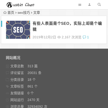
首页
seo技巧
文章
有些人表面是个SEO，实际上却是个编
辑
2019年12月2日
2,167 次浏览
1
网站概况
文章总数
313 篇
评论留言
20031 条
分类目录
18 个
文章标签
861 个
友情链接
0 个
网站运行
2470 天
浏览总量
32934092 次