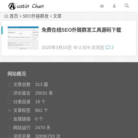
首页
SEO外链群发
文章
免费在线SEO外链群发工具源码下载
2020年3月10日
2,929 次浏览
2
网站概况
文章总数
313 篇
评论留言
20031 条
分类目录
18 个
文章标签
861 个
友情链接
0 个
网站运行
2470 天
浏览总量
32896793 次