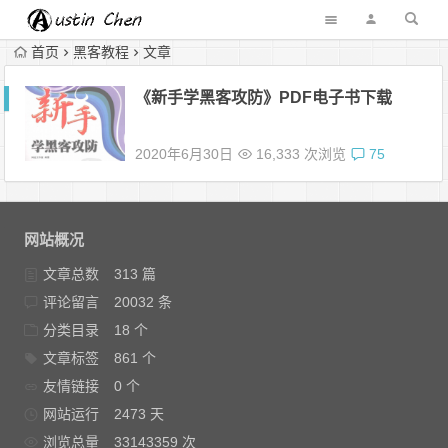
首页
黑客教程
文章
《新手学黑客攻防》PDF电子书下载
2020年6月30日
16,333 次浏览
75
网站概况
文章总数
313 篇
评论留言
20032 条
分类目录
18 个
文章标签
861 个
友情链接
0 个
网站运行
2473 天
浏览总量
33143359 次