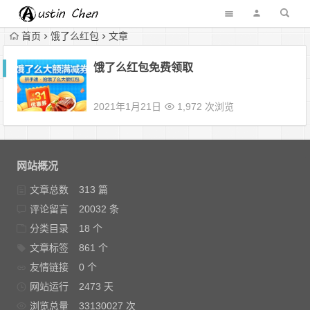
首页
饿了么红包
文章
饿了么红包免费领取
2021年1月21日
1,972 次浏览
网站概况
文章总数
313 篇
评论留言
20032 条
分类目录
18 个
文章标签
861 个
友情链接
0 个
网站运行
2473 天
浏览总量
33130027 次