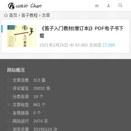
首页
笛子教程
文章
《笛子入门教材(增订本)》PDF电子书下
载
2021年2月25日
93,060 次浏览
288
网站概况
文章总数
313 篇
评论留言
20032 条
分类目录
18 个
文章标签
861 个
友情链接
0 个
网站运行
2474 天
浏览总量
33195124 次