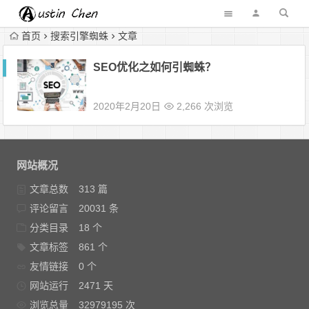
首页
搜索引擎蜘蛛
文章
SEO优化之如何引蜘蛛？
2020年2月20日
2,266 次浏览
网站概况
文章总数
313 篇
评论留言
20031 条
分类目录
18 个
文章标签
861 个
友情链接
0 个
网站运行
2471 天
浏览总量
32979195 次