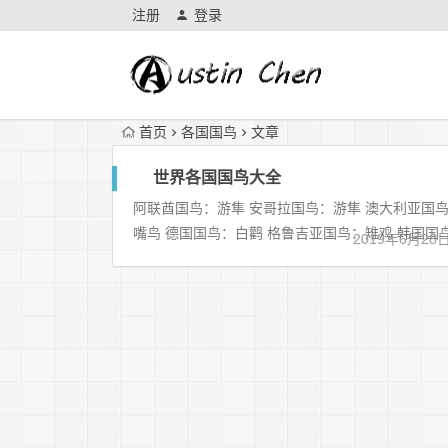
注册
登录
首页
各国国鸟
文章
世界各国国鸟大全
阿联酋国鸟：游隼 安哥拉国鸟：游隼 澳大利亚国鸟
嘴鸟 德国国鸟：白鹳 格鲁吉亚国鸟：雉鸡 韩国国鸟
2019年6月28