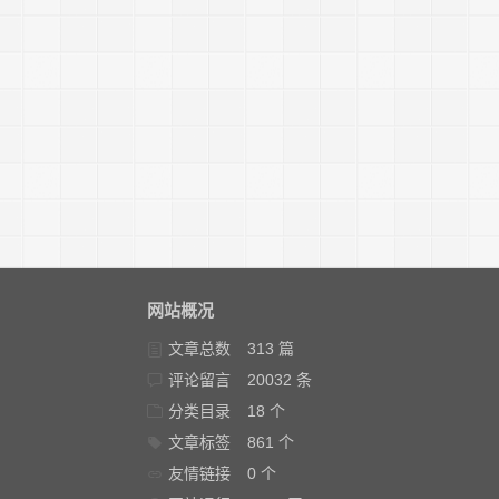
网站概况
文章总数
313 篇
评论留言
20032 条
分类目录
18 个
文章标签
861 个
友情链接
0 个