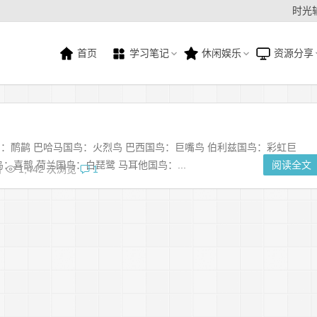
时光
首页
学习笔记
休闲娱乐
资源分享
：鸸鹋 巴哈马国鸟：火烈鸟 巴西国鸟：巨嘴鸟 伯利兹国鸟：彩虹巨
：喜鹊 荷兰国鸟：白琵鹭 马耳他国鸟：...
阅读全文
日
1,442 次浏览
1